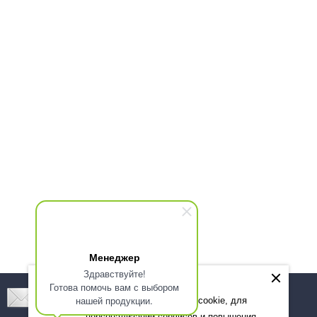
Менеджер
Здравствуйте!
Готова помочь вам с выбором
Подпишитесь! Новинки, скидки, предложения!
нашей продукции.
Мы используем файлы cookie, для
персонализации сервисов и повышения