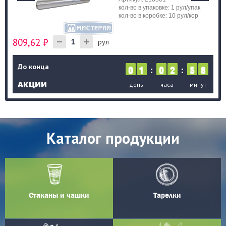
кол-во в упаковке: 1 рул/упак
кол-во в коробке: 10 рул/кор
809,62 ₽
1
рул
До конца
:
:
01
02
58
день
часа
минут
АКЦИИ
Каталог продукции
Стаканы и чашки
Тарелки