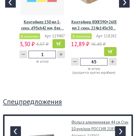
Контейнер 150 мл 1-
Контейнер 800[390+260]
секц. d95хh42 мм, без…
мл 2-секц. 224х145х50…
Арт: 119407
Арт: 118282
В наличии
В наличии
3,30 ₽
12,89 ₽
4,07 ₽
16,45 ₽
за штуку
за штуку
(продается кратно коробкам)
Спецпредложения
Фольга алюминиевая 44 см Станда
10 рул/кор РОССИЯ 218501
Артикул: 218501