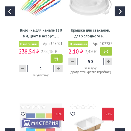
Вилочка для канапе 110
Крышка для стаканов,
мм, цвет в ассорт.,…
для холодного и…
Арт: 345021
Арт: 102287
В наличии
В наличии
238,54 ₽
2,10 ₽
278,18 ₽
2,49 ₽
за штуку
(продается кратно коробкам)
за упаковку
−18%
−21%