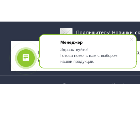
Подпишитесь! Новинки, с
Менеджер
Здравствуйте!
Мы используем файлы cookie, для персона
Готова помочь вам с выбором
использованием сервиса Яндекс.Метрика.
нашей продукции.
О компании
Как оформить 
Услуги
Доставка
О нас
Государствен
заказчикам
Информация
Карта сайта
Юридическая
Информация
Стаканы и чашки
Пакеты и мешк