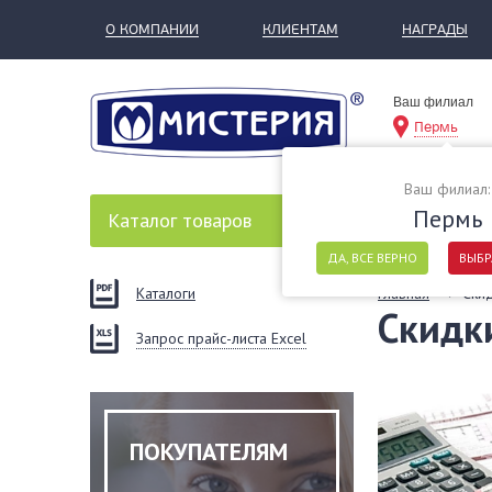
О КОМПАНИИ
КЛИЕНТАМ
НАГРАДЫ
Ваш филиал
Пермь
Ваш филиал:
Пермь
Каталог
товаров
ДА, ВСЕ ВЕРНО
ВЫБР
Каталоги
Главная
Ски
Скидк
Запрос прайс-листа Excel
ПОКУПАТЕЛЯМ